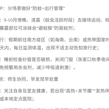
防护：分场景做好“防蚊+出行管理”
：9-10月傍晚、清晨（蚊虫活跃时段）去操场运动
暴露部位可涂抹含“避蚊胺”的驱蚊剂；
行：假期前往南方疫区（如海南、云南）或热带国家
4天内，每日监测体温，出现不适主动告知旅行史；
：睡前检查纱窗是否破损，关闭门窗（张家口秋季夜
免频繁用杀虫剂，减少呼吸道刺激）。
监测：师生协同，早发现早处置
：关注自身及室友健康，若出现“高热+关节痛”“发热
或本地定点医院；