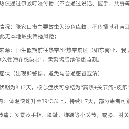
热仅通过伊蚊叮咬传播（不会通过说话、握手、共餐
情况：张家口市主要蚊虫为淡色库蚊，不传播基孔肯
此无本地蚊虫传播风险；
来源：师生假期前往热带/亚热带疫区（如东南亚、我
输入性潜在感染者”，需警惕后续健康监测。
症状（出现即警惕，避免与普通感冒混淆）
伏期为3-12天，核心症状可总结为“高热+关节痛+皮
高热：体温快速升至39℃以上，持续1-7天，部分患者可
关节痛：多累及手指、脚趾、脚踝等小关节，或膝、肘