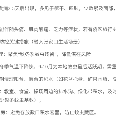
：发病3-5天后出现，多见于躯干、四肢，少数累及面
能伴随头痛、肌肉酸痛、乏力等症状，若有疫区旅行
防控关键措施（融入张家口生活场景）
治理：聚焦“秋冬季蚊虫残留”，降低潜在风险
冬季气温下降快，9-10月为本地蚊虫最后活跃期，需重
期清理阳台、窗台的积水（如花盆托盘、矿泉水瓶、
：教室、食堂、操场周边的排水沟、绿化带积水，及时
少越冬蚊虫基数）；
库房：避免存放敞口积水容器，防止蚊虫藏匿。