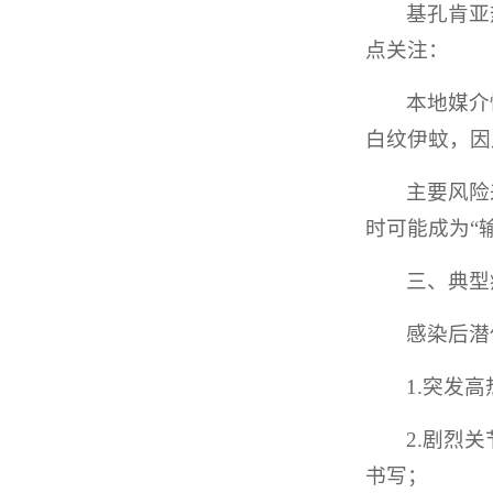
基孔肯亚
点关注：
本地媒介
白纹伊蚊，因
主要风险
时可能成为“
三、典型
感染后潜
1.突发
2.剧烈
书写；